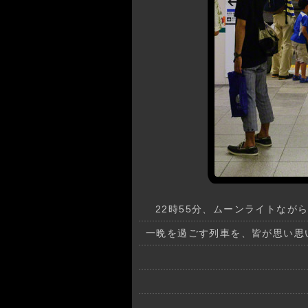
22時55分、ムーンライトなが
一晩を過ごす列車を、皆が思い思