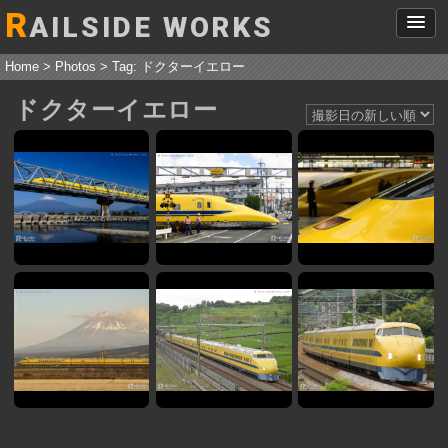
R
AILSIDE WORKS
Home
>
Photos
> Tag: ドクターイエロー
ドクターイエロー
薄化粧の富士山と、ドクターイエローT5編成
ドクターイエローT5編成
ド
ドクターイエローT3、冬の富士山バック
ドクターイエローT3編成
ド