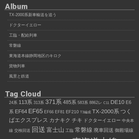
Album
TX-2000系新車輸送を追う
ドクターイエロー
工臨・配給列車
常磐線
東海道本線静岡地区のキロク
貨物列車
風景と鉄道
Tag Cloud
371系
113系
DE10
485系
E6
24系
313系
583系
8862レ
C11
EF65
EF64
TX-2000系
つく
系
EF210
EF66
EF81
T3編成
ばエクスプレス
カナキク
チキ
ドクターイエロー
中央本
回送
富士山
常磐線
廃車回送
御殿場線
線
交検回送
工臨