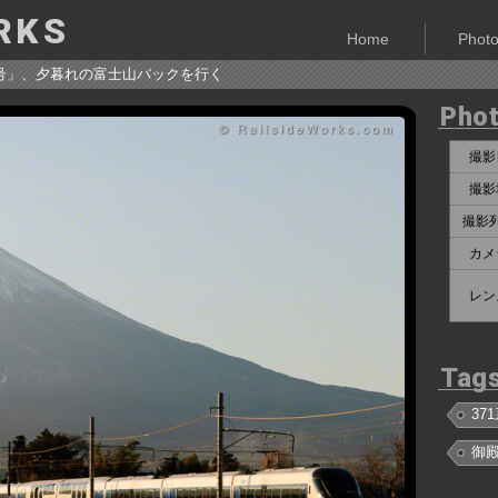
RKS
Home
Phot
6号」、夕暮れの富士山バックを行く
Phot
撮影
撮影
撮影
カメ
レン
Tag
37
御