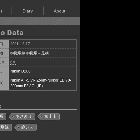
os
Diary
About
o Data
日
2011-12-17
地
御殿場線 御殿場～足柄
列車
6M
ラ
Nikon D200
Nikon AF-S VR Zoom-Nikkor ED 70-
ズ
200mm F2.8G（IF）
s
1系
あさぎり
富士山
殿場線
静シス