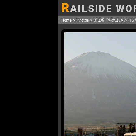
R
AILSIDE WO
Home
>
Photos
>
371系「特急あさぎり