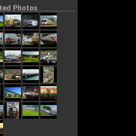
ted Photos